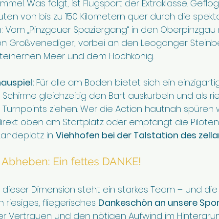
immel. Was folgt, ist Flugsport der Extraklasse. Gefl
ten von bis zu 150 Kilometern quer durch die spekta
: Vom „Pinzgauer Spaziergang“ in den Oberpinzgau mi
n Großvenediger, vorbei an den Leoganger Steinbe
teinernen Meer und dem Hochkönig.
auspiel:
 Für alle am Boden bietet sich ein einzigarti
Schirme gleichzeitig den Bart auskurbeln und als rie
urnpoints ziehen. Wer die Action hautnah spüren wil
irekt oben am Startplatz oder empfängt die Pilote
Landeplatz in 
Viehhofen bei der Talstation des zel
 Abheben: Ein fettes DANKE!
 dieser Dimension steht ein starkes Team – und die
n riesiges, fliegerisches 
Dankeschön an unsere Spo
er Vertrauen und den nötigen Aufwind im Hintergru