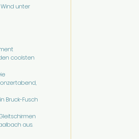
 Wind unter 
nment 
den coolsten 
ie 
 Konzertabend, 
 in Bruck-Fusch 
Gleitschirmen 
Saalbach aus.