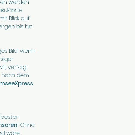
ogen werden 
kulärste 
t Blick auf 
rgen bis hin 
ges Bild, wenn 
siger 
l, verfolgt 
n nach dem 
lamseeXpress
.
 besten 
nsoren
! Ohne 
nd wäre 