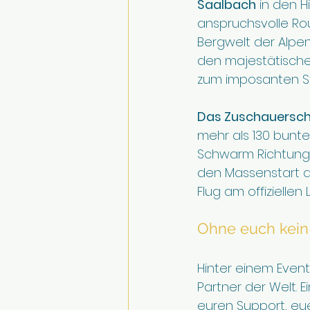
Saalbach
 in den H
anspruchsvolle Rou
Bergwelt der Alpen
den majestätische
zum imposanten S
Das Zuschauersch
mehr als 130 bunte 
Schwarm Richtung T
den Massenstart d
Flug am offiziellen 
Ohne euch kein
Hinter einem Event
Partner der Welt. Ei
euren Support, eu