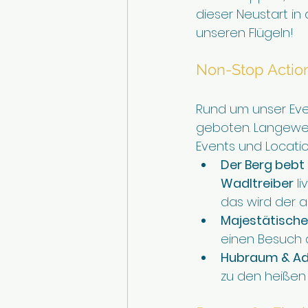
dieser Neustart in
unseren Flügeln!
Non-Stop Actio
Rund um unser Eve
geboten. Langeweil
Events und Locatio
Der Berg bebt 
Wadltreiber
 l
das wird der a
Majestätische
einen Besuch a
Hubraum & Adr
zu den heißen