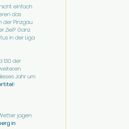
 nicht einfach 
ieren das 
h der Pinzgau 
r Ziel? Ganz 
us in der Liga 
 130 der 
weiteren 
dieses Jahr um 
rtitel
!
 Wetter jagen 
erg in 