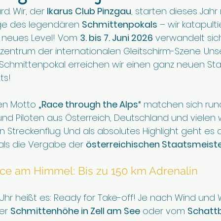
d. Wir, der 
Ikarus Club Pinzgau
, starten dieses Jahr
ge des legendären 
Schmittenpokals
 – wir katapult
g neues Level! Vom 
3. bis 7. Juni 2026
 verwandelt sic
izentrum der internationalen Gleitschirm-Szene. Unse
. Schmittenpokal erreichen wir einen ganz neuen Stat
ts!
en Motto 
„Race through the Alps“
 matchen sich rund
und Piloten aus Österreich, Deutschland und vielen 
n Streckenflug. Und als absolutes Highlight geht es 
als die Vergabe der 
österreichischen Staatsmeiste
ce am Himmel: Bis zu 150 km Adrenalin
0 Uhr heißt es: Ready for Take-off! Je nach Wind und
er 
Schmittenhöhe in Zell am See
 oder vom 
Schattb