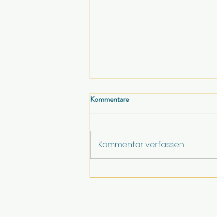
Kommentare
Kommentar verfassen...
Schmittenpokal 2026: Das sind
die Gewinner und neuen
Staatsmeister!