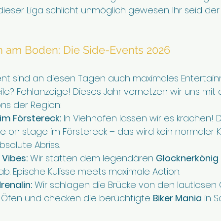
 dieser Liga schlicht unmöglich gewesen. Ihr seid der
n am Boden: Die Side-Events 2026
nt sind an diesen Tagen auch maximales Entertai
e? Fehlanzeige! Dieses Jahr vernetzen wir uns mit 
ns der Region:
im Förstereck:
 In Viehhofen lassen wir es krachen! D
ive on stage im Förstereck – das wird kein normaler
bsolute Abriss.
 Vibes:
 Wir statten dem legendären 
Glocknerkönig
b. Epische Kulisse meets maximale Action.
enalin:
 Wir schlagen die Brücke von den lautlosen 
 Öfen und checken die berüchtigte 
Biker Mania
 in 