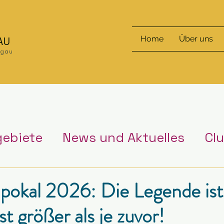
Home
Über uns
AU
nzgau
gebiete
News und Aktuelles
Cl
pokal 2026: Die Legende ist
st größer als je zuvor!