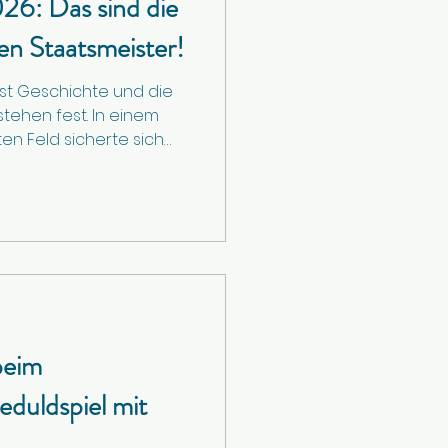
26: Das sind die
n Staatsmeister!
ist Geschichte und die
stehen fest. In einem
ten Feld sicherte sich
as den Gesamtsieg,
Eichholzer und Nicole
hischen
en. Auch in den
eim starken Junioren-
 letzten Meter um
 gesamte Ergebnisliste
ndet ihr ab
beim
duldspiel mit