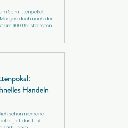
eim Schmittenpokal
 Morgen doch noch das
. Um 11:00 Uhr starteten
30 Piloten auf der
nalen Durchgang über
tsieg holte sich der
t einer schnellen
einer Stunde, während
holzer den
stertitel sicherte.
ttenpokal:
hnelles Handeln
tlich schon niemand
ete, griff das Task
e. Task 1 beim