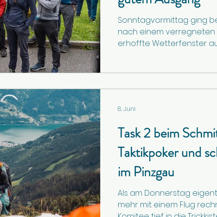
Sonntagvormittag ging b
nach einem verregneten
erhoffte Wetterfenster auf
die ersten der insgesamt 1
Schmittenhöhe in den fi
54,7 Kilometer. Den Gesam
Deutsche Daniel Tyrkas mi
Flugzeit von knapp über 
8. Juni
sich der Kuchler Heli Eich
österreichischen Staatsmei
Task 2 beim Schmi
Taktikpoker und sc
im Pinzgau
Als am Donnerstag eigen
mehr mit einem Flug rechn
Komitee tief in die Trickkist