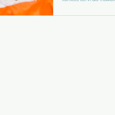
Schmittenpokal bot alles:
Tiefflug, zerrissene Therm
brutales Herzschlagfinal
Abfahrtspiste in Hintergl