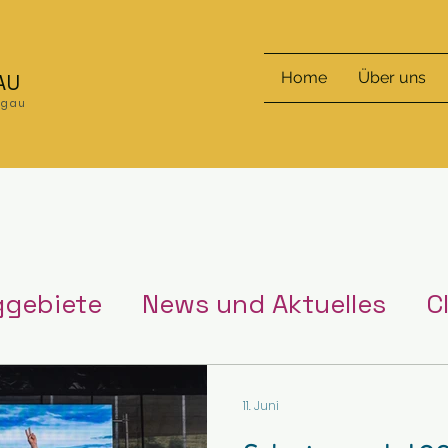
Home
Über uns
AU
nzgau
ggebiete
News und Aktuelles
C
11. Juni