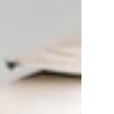
Tyrkas den Gesamtsieg, während der
Kuchler Heli Eichholzer und Nicole
Heimberger die österreichischen
Staatsmeistertitel einflogen. Auch in den
Klassenwertungen sowie beim starken
Junioren-Nachwuchs wurde bis zum
letzten Meter um jeden Punkt gekämpft.
Die gesamte Ergebnisliste mit allen
Podestplätzen findet ihr ab