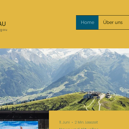
Home
Über uns
AU
nzgau
11. Juni
2 Min. Lesezeit