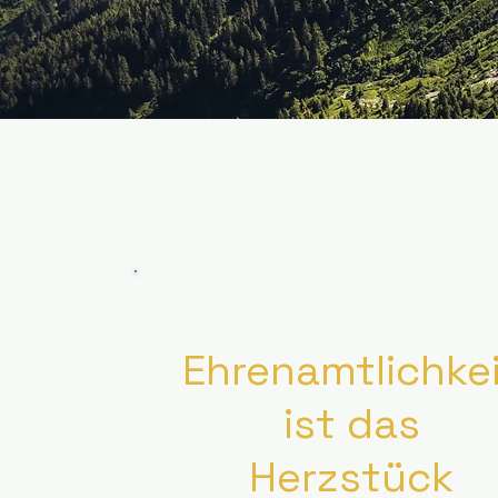
Ehrenamtlichke
ist das
Herzstück