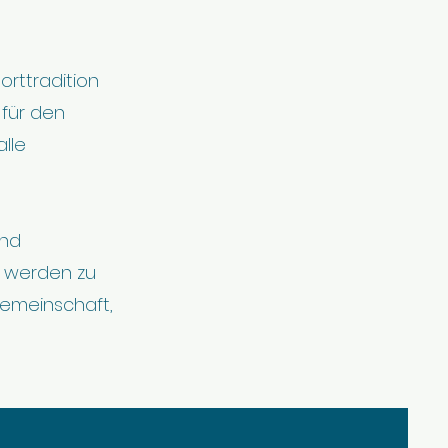
orttradition
 für den
alle
und
r werden zu
Gemeinschaft,