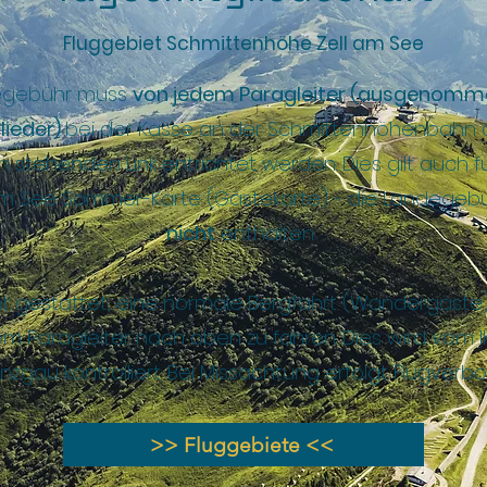
Fluggebiet Schmittenhöhe Zell am See
egebühr muss
von jedem Paragleiter (ausgenomm
lieder)
bei der Kasse an der Schmittenhöhenbahn 
 stehenden Link entrichtet werden. Dies gilt auch fü
am See Sommer-Karte (Gästekarte) - die Landegebüh
nicht
enthalten.
cht gestattet, eine normale Bergfahrt (Wandergäste)
m Paragleiter nach oben zu fahren. Dies wird vom 
inzgau kontrolliert. Bei Missachtung erfolgt Flugverbo
>> Fluggebiete <<