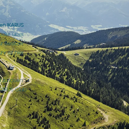
en IKARUS
oder über
r Besitzer
r ist hier
 zu lösen
IKARUS Club
t.