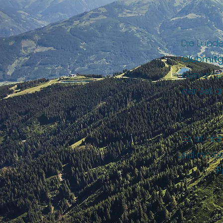
Die Land
Clubmitg
den unten
der Zell 
Es ist ni
und mit de
P