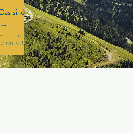
Das sind
n
eschichte und
ehen fest. In
tzten Feld
iel Tyrkas den
er Heli
ger die
titel
nwertungen
-Nachwuchs
m jeden Punkt
liste mit allen